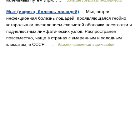
капельным путём (при… …
Большая советская энциклопедия
Мыт (инфекц. болезнь лошадей)
— Мыт, острая
инфекционная болезнь лошадей, проявляющаяся гнойно
катаральным воспалением слизистой оболочки носоглотки и
подчелюстных лимфатических узлов. Распространён
повсеместно, чаще в странах с умеренным и холодным
климатом; в СССР… …
Большая советская энциклопедия