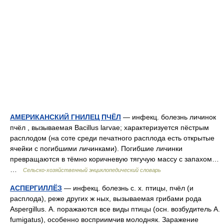
АМЕРИКАНСКИЙ ГНИЛЕЦ ПЧЁЛ
— инфекц. болезнь личинок
пчёл , вызываемая Bacillus larvae; характеризуется пёстрым
расплодом (на соте среди печатного расплода есть открытые
ячейки с погибшими личинками). Погибшие личинки
превращаются в тёмно коричневую тягучую массу с запахом…
…
Сельско-хозяйственный энциклопедический словарь
АСПЕРГИЛЛЁЗ
— инфекц. болезнь с. х. птицы, пчёл (и
расплода), реже других ж ных, вызываемая грибами рода
Aspergillus. А. поражаются все виды птицы (осн. возбудитель A.
fumigatus), особенно восприимчив молодняк. Заражение