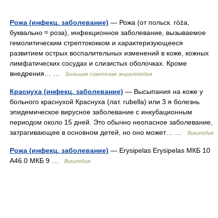
Рожа (инфекц. заболевание)
— Рожа (от польск. różа,
буквально ≈ роза), инфекционное заболевание, вызываемое
гемолитическим стрептококком и характеризующееся
развитием острых воспалительных изменений в коже, кожных
лимфатических сосудах и слизистых оболочках. Кроме
внедрения… …
Большая советская энциклопедия
Краснуха (инфекц. заболевание)
— Высыпания на коже у
больного краснухой Краснуха (лат. rubella) или 3 я болезнь
эпидемическое вирусное заболевание с инкубационным
периодом около 15 дней. Это обычно неопасное заболевание,
затрагивающее в основном детей, но оно может… …
Википедия
Рожа (инфекц. заболевание)
— Erysipelas Erysipelas МКБ 10
A46.0 МКБ 9 …
Википедия