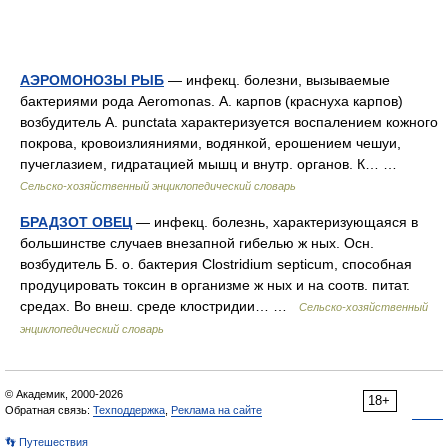
АЭРОМОНОЗЫ РЫБ
— инфекц. болезни, вызываемые
бактериями рода Aeromonas. А. карпов (краснуха карпов)
возбудитель A. punctata характеризуется воспалением кожного
покрова, кровоизлияниями, водянкой, ерошением чешуи,
пучеглазием, гидратацией мышц и внутр. органов. К… …
Сельско-хозяйственный энциклопедический словарь
БРАДЗОТ ОВЕЦ
— инфекц. болезнь, характеризующаяся в
большинстве случаев внезапной гибелью ж ных. Осн.
возбудитель Б. о. бактерия Clostridium septicum, способная
продуцировать токсин в организме ж ных и на соотв. питат.
средах. Во внеш. среде клостридии… …
Сельско-хозяйственный
энциклопедический словарь
© Академик, 2000-2026
18+
Обратная связь:
Техподдержка
,
Реклама на сайте
👣 Путешествия